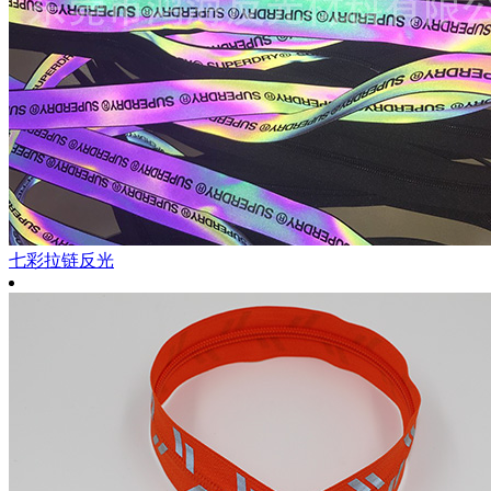
七彩拉链反光