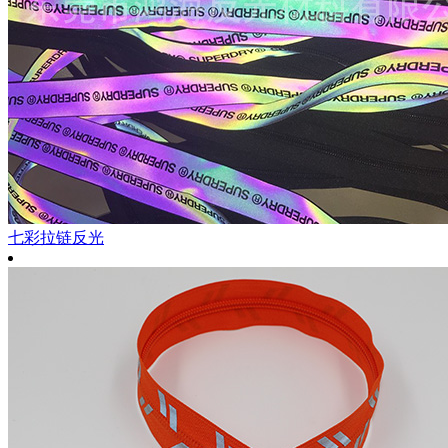
七彩拉链反光