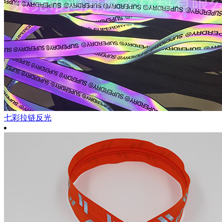
七彩拉链反光