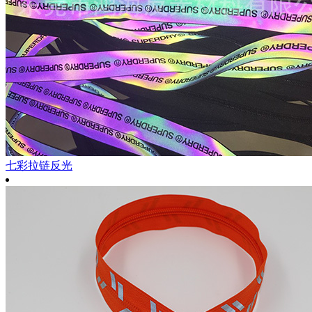
七彩拉链反光