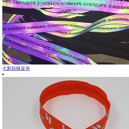
七彩拉链反光